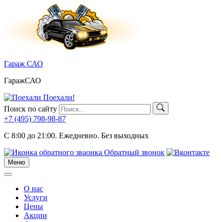
Skip
to
content
Гараж САО
ГаражСАО
Поехали!
Поиск по сайту
+7 (495)
798-98-87
C 8:00 до 21:00.
Ежедневно. Без выходных
Обратный звонок
Меню
Меню
О нас
Услуги
Цены
Акции