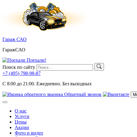
Skip
to
content
Гараж САО
ГаражСАО
Поехали!
Поиск по сайту
+7 (495)
798-98-87
C 8:00 до 21:00.
Ежедневно. Без выходных
Обратный звонок
М
Меню
О нас
Услуги
Цены
Акции
Фото и видео