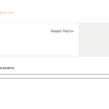
араж сао
я визита