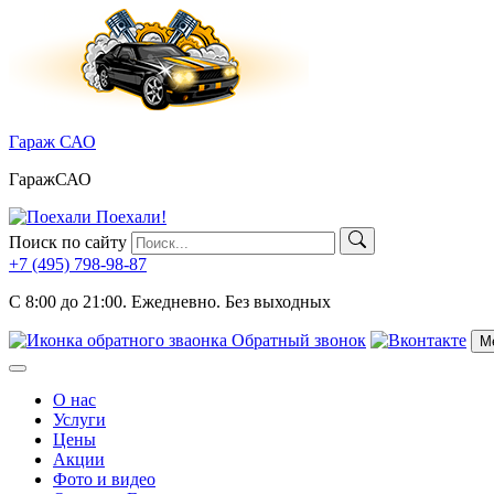
Skip
to
content
Гараж САО
ГаражСАО
Поехали!
Поиск по сайту
+7 (495)
798-98-87
C 8:00 до 21:00.
Ежедневно. Без выходных
Обратный звонок
М
Меню
О нас
Услуги
Цены
Акции
Фото и видео