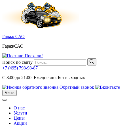
Skip
to
content
Гараж САО
ГаражСАО
Поехали!
Поиск по сайту
+7 (495)
798-98-87
C 8:00 до 21:00.
Ежедневно. Без выходных
Обратный звонок
Меню
Меню
О нас
Услуги
Цены
Акции