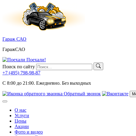
Skip
to
content
Гараж САО
ГаражСАО
Поехали!
Поиск по сайту
+7 (495)
798-98-87
C 8:00 до 21:00.
Ежедневно. Без выходных
Обратный звонок
М
Меню
О нас
Услуги
Цены
Акции
Фото и видео