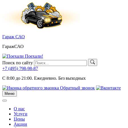
Skip
to
content
Гараж САО
ГаражСАО
Поехали!
Поиск по сайту
+7 (495)
798-98-87
C 8:00 до 21:00.
Ежедневно. Без выходных
Обратный звонок
Меню
Меню
О нас
Услуги
Цены
Акции