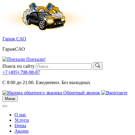
Skip
to
content
Гараж САО
ГаражСАО
Поехали!
Поиск по сайту
+7 (495)
798-98-87
C 8:00 до 21:00.
Ежедневно. Без выходных
Обратный звонок
Меню
Меню
О нас
Услуги
Цены
Акции