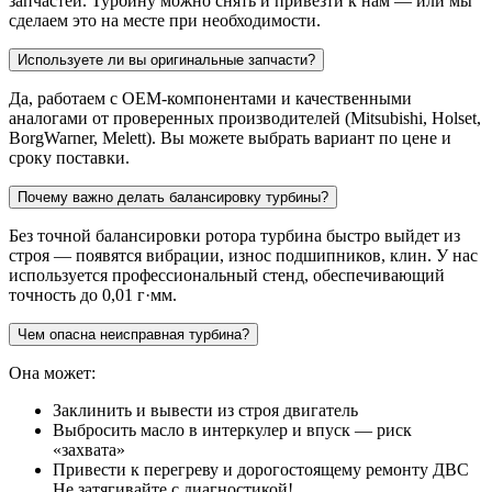
запчастей. Турбину можно снять и привезти к нам — или мы
сделаем это на месте при необходимости.
Используете ли вы оригинальные запчасти?
Да, работаем с OEM-компонентами и качественными
аналогами от проверенных производителей (Mitsubishi, Holset,
BorgWarner, Melett). Вы можете выбрать вариант по цене и
сроку поставки.
Почему важно делать балансировку турбины?
Без точной балансировки ротора турбина быстро выйдет из
строя — появятся вибрации, износ подшипников, клин. У нас
используется профессиональный стенд, обеспечивающий
точность до 0,01 г·мм.
Чем опасна неисправная турбина?
Она может:
Заклинить и вывести из строя двигатель
Выбросить масло в интеркулер и впуск — риск
«захвата»
Привести к перегреву и дорогостоящему ремонту ДВС
Не затягивайте с диагностикой!