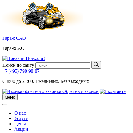
Skip
to
content
Гараж САО
ГаражСАО
Поехали!
Поиск по сайту
+7 (495)
798-98-87
C 8:00 до 21:00.
Ежедневно. Без выходных
Обратный звонок
Меню
Меню
О нас
Услуги
Цены
Акции