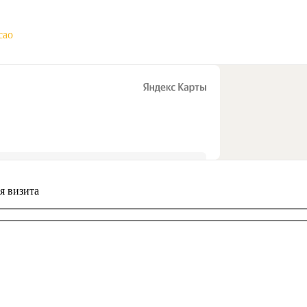
сао
я визита