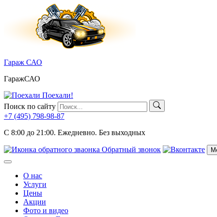
Skip
to
content
Гараж САО
ГаражСАО
Поехали!
Поиск по сайту
+7 (495)
798-98-87
C 8:00 до 21:00.
Ежедневно. Без выходных
Обратный звонок
М
Меню
О нас
Услуги
Цены
Акции
Фото и видео