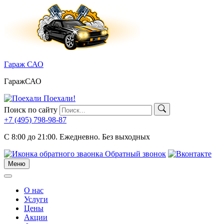
Skip
to
content
Гараж САО
ГаражСАО
Поехали!
Поиск по сайту
+7 (495)
798-98-87
C 8:00 до 21:00.
Ежедневно. Без выходных
Обратный звонок
Меню
Меню
О нас
Услуги
Цены
Акции