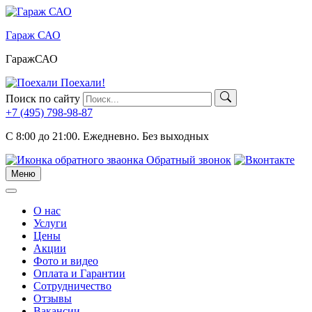
Skip
to
Гараж САО
content
ГаражСАО
Поехали!
Поиск по сайту
+7 (495)
798-98-87
C 8:00 до 21:00.
Ежедневно. Без выходных
Обратный звонок
Меню
Меню
О нас
Услуги
Цены
Акции
Фото и видео
Оплата и Гарантии
Сотрудничество
Отзывы
Вакансии