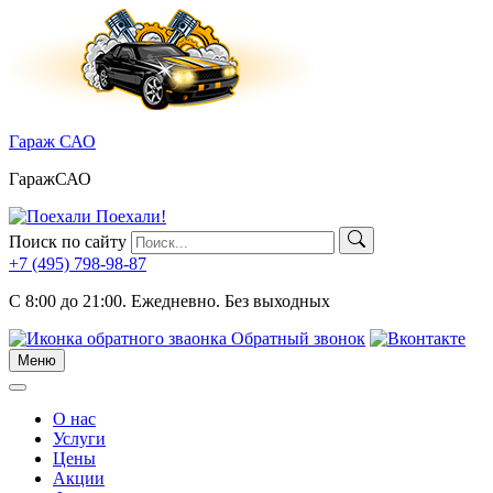
Skip
to
content
Гараж САО
ГаражСАО
Поехали!
Поиск по сайту
+7 (495)
798-98-87
C 8:00 до 21:00.
Ежедневно. Без выходных
Обратный звонок
Меню
Меню
О нас
Услуги
Цены
Акции