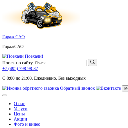
Skip
to
content
Гараж САО
ГаражСАО
Поехали!
Поиск по сайту
+7 (495)
798-98-87
C 8:00 до 21:00.
Ежедневно. Без выходных
Обратный звонок
М
Меню
О нас
Услуги
Цены
Акции
Фото и видео