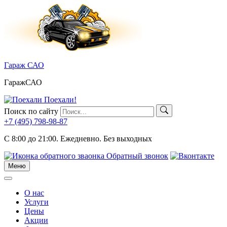
Skip
to
content
Гараж САО
ГаражСАО
Поехали!
Поиск по сайту
+7 (495)
798-98-87
C 8:00 до 21:00.
Ежедневно. Без выходных
Обратный звонок
Меню
Меню
О нас
Услуги
Цены
Акции