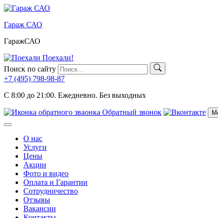
Skip
to
Гараж САО
content
ГаражСАО
Поехали!
Поиск по сайту
+7 (495)
798-98-87
C 8:00 до 21:00.
Ежедневно. Без выходных
Обратный звонок
М
Меню
О нас
Услуги
Цены
Акции
Фото и видео
Оплата и Гарантии
Сотрудничество
Отзывы
Вакансии
Контакты