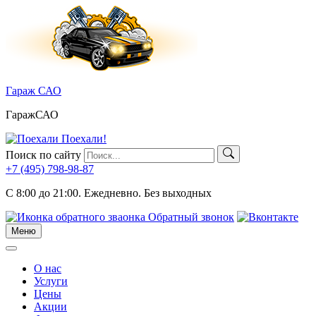
Skip
to
content
Гараж САО
ГаражСАО
Поехали!
Поиск по сайту
+7 (495)
798-98-87
C 8:00 до 21:00.
Ежедневно. Без выходных
Обратный звонок
Меню
Меню
О нас
Услуги
Цены
Акции